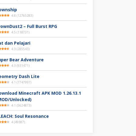
ownship
4.8
(
12765283
)
rownDust2 – Full Burst RPG
4.5
(
118731
)
at dan Pelajari
4.3
(
285543
)
uper Bear Adventure
4.3
(
931471
)
eometry Dash Lite
4.1
(
7747997
)
ownload Minecraft APK MOD 1.26.13.1
MOD/Unlocked)
4.1
(
5624873
)
LEACH: Soul Resonance
4
(
49387
)