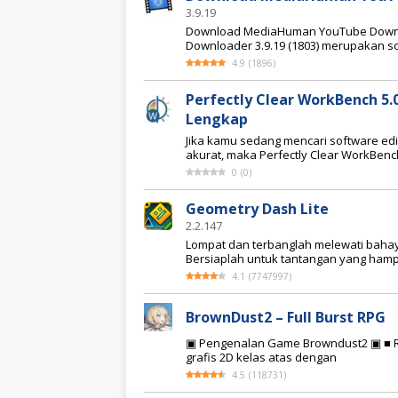
3.9.19
Download MediaHuman YouTube Downloa
Downloader 3.9.19 (1803) merupakan 
4.9
(
1896
)
Perfectly Clear WorkBench 5.0
Lengkap
Jika kamu sedang mencari software edi
akurat, maka Perfectly Clear WorkBench
0
(
0
)
Geometry Dash Lite
2.2.147
Lompat dan terbanglah melewati bahaya
Bersiaplah untuk tantangan yang hampi
4.1
(
7747997
)
BrownDust2 – Full Burst RPG
▣ Pengenalan Game Browndust2 ▣ ■ RP
grafis 2D kelas atas dengan
4.5
(
118731
)