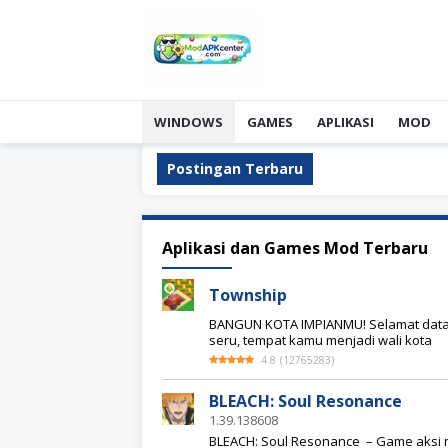
Skip
to
content
WINDOWS
GAMES
APLIKASI
MOD
Postingan Terbaru
Modapkcenter
Aplikasi dan Games Mod Terbaru
|
Pusat
Township
Aplikasi
dan
BANGUN KOTA IMPIANMU! Selamat data
Game
seru, tempat kamu menjadi wali kota
Mod
4.8
(
12765283
)
Terbaru
dan
Terupdate!
BLEACH: Soul Resonance
1.39.138608
BLEACH: Soul Resonance – Game aksi re