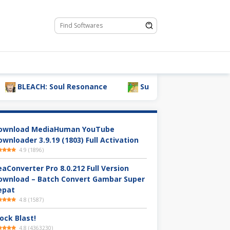
LEACH: Soul Resonance
Super Bear Adventure
ownload MediaHuman YouTube
ownloader 3.9.19 (1803) Full Activation
4.9
(
1896
)
eaConverter Pro 8.0.212 Full Version
ownload – Batch Convert Gambar Super
epat
4.8
(
1587
)
ock Blast!
4.8
(
4363230
)