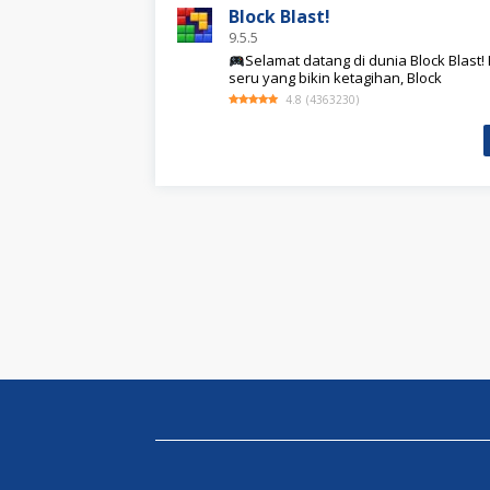
Block Blast!
9.5.5
Selamat datang di dunia Block Blast
seru yang bikin ketagihan, Block
4.8
(
4363230
)