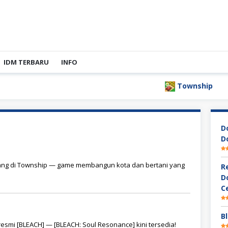
IDM TERBARU
INFO
Township
B
D
D
ng di Township — game membangun kota dan bertani yang
R
D
C
Bl
smi [BLEACH] — [BLEACH: Soul Resonance] kini tersedia!