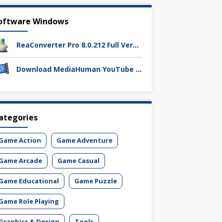
oftware Windows
ReaConverter Pro 8.0.212 Full Version Download – Batch Convert Gambar Super Cepat
Download MediaHuman YouTube Downloader 3.9.19 (1803) Full Activation
ategories
Game Action
Game Adventure
Game Arcade
Game Casual
Game Educational
Game Puzzle
Game Role Playing
Graphics & Design
Tools