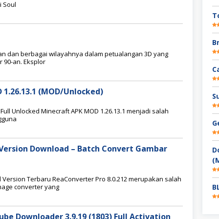
 Soul
T
B
jaan dan berbagai wilayahnya dalam petualangan 3D yang
r 90-an. Eksplor
C
1.26.13.1 (MOD/Unlocked)
S
Full Unlocked Minecraft APK MOD 1.26.13.1 menjadi salah
ngguna
G
l Version Download – Batch Convert Gambar
D
(
l Version Terbaru ReaConverter Pro 8.0.212 merupakan salah
image converter yang
B
 Downloader 3.9.19 (1803) Full Activation