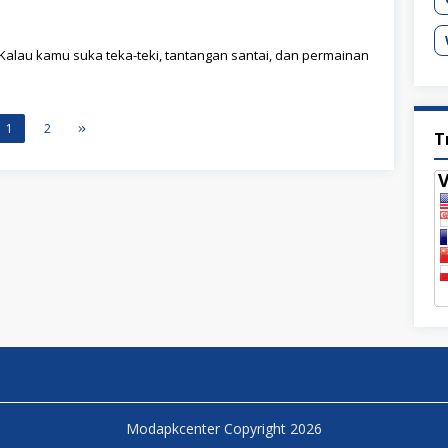
! Kalau kamu suka teka-teki, tantangan santai, dan permainan
1
2
T
Modapkcenter Copyright 2026