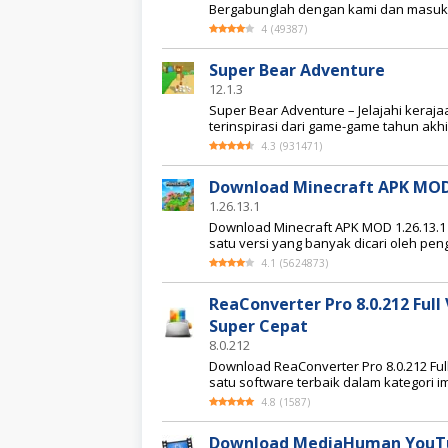
Bergabunglah dengan kami dan masuki
4
(
49387
)
Super Bear Adventure
12.1.3
Super Bear Adventure – Jelajahi kera
terinspirasi dari game-game tahun akhi
4.3
(
931471
)
Download Minecraft APK MOD 
1.26.13.1
Download Minecraft APK MOD 1.26.13.1 
satu versi yang banyak dicari oleh pe
4.1
(
5624873
)
ReaConverter Pro 8.0.212 Ful
Super Cepat
8.0.212
Download ReaConverter Pro 8.0.212 Ful
satu software terbaik dalam kategori 
4.8
(
1587
)
Download MediaHuman YouTube