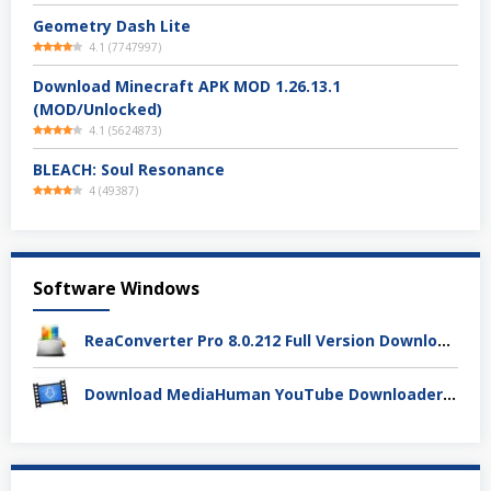
Geometry Dash Lite
4.1
(
7747997
)
Download Minecraft APK MOD 1.26.13.1
(MOD/Unlocked)
4.1
(
5624873
)
BLEACH: Soul Resonance
4
(
49387
)
Software Windows
ReaConverter Pro 8.0.212 Full Version Download – Batch Convert Gambar Super Cepat
Download MediaHuman YouTube Downloader 3.9.19 (1803) Full Activation