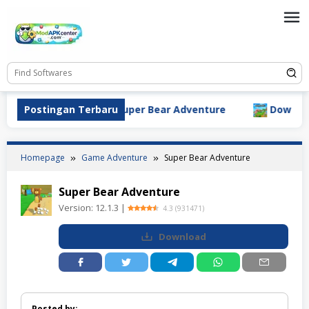
Skip
to
content
 Resonance
Postingan Terbaru
Super Bear Adventure
Download Mi
Homepage
Game Adventure
Super Bear Adventure
Super Bear Adventure
Version:
12.1.3
|
4.3
(
931471
)
Download
Posted by: