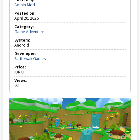
Admin Mod
Posted on:
April 20, 2026
Category:
Game Adventure
G
a
System:
m
Android
e
A
Developer:
d
Earthkwak Games
v
e
Price:
n
IDR
0
t
Views:
u
92
r
e