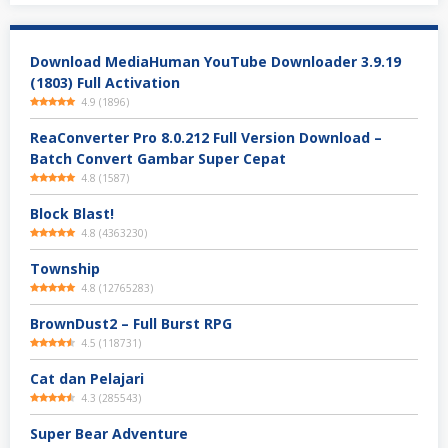
Download MediaHuman YouTube Downloader 3.9.19
(1803) Full Activation
4.9
(
1896
)
ReaConverter Pro 8.0.212 Full Version Download –
Batch Convert Gambar Super Cepat
4.8
(
1587
)
Block Blast!
4.8
(
4363230
)
Township
4.8
(
12765283
)
BrownDust2 – Full Burst RPG
4.5
(
118731
)
Cat dan Pelajari
4.3
(
285543
)
Super Bear Adventure