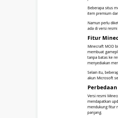
Beberapa situs 
item premium dan 
Namun perlu diket
ada di versi resm
Fitur Minec
Minecraft MOD bi
membuat gameplay
tanpa batas ke r
menyediakan menu
Selain itu, beber
akun Microsoft se
Perbedaan 
Versi resmi Mine
mendapatkan updat
mendukung fitur m
panjang.