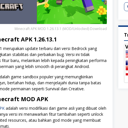
Minecraft APK MOD 1.26.13.1 (MOD/Unlocked) Download
T
ecraft APK 1.26.13.1
.1 merupakan update terbaru dari versi Bedrock yang
atan stabilitas dan perbaikan bug. Versi ini tidak
itur baru, melainkan lebih kepada peningkatan performa
ermain yang lebih smooth di perangkat Android.
 adalah game sandbox populer yang memungkinkan
, bertahan hidup, dan menjelajahi dunia tanpa batas
ode permainan seperti Survival dan Creative.
necraft MOD APK
APK
adalah versi modifikasi dari game asli yang dibuat oleh
sanya versi ini menawarkan fitur tambahan seperti unlock
mited resources, atau bahkan god mode yang membuat
 mati.