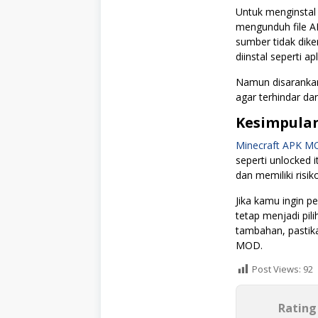
Untuk menginsta
mengunduh file APK
sumber tidak diken
diinstal seperti apl
Namun disarankan
agar terhindar dar
Kesimpula
Minecraft APK MO
seperti unlocked i
dan memiliki risik
Jika kamu ingin p
tetap menjadi pili
tambahan, pasti
MOD.
Post Views:
92
Rating