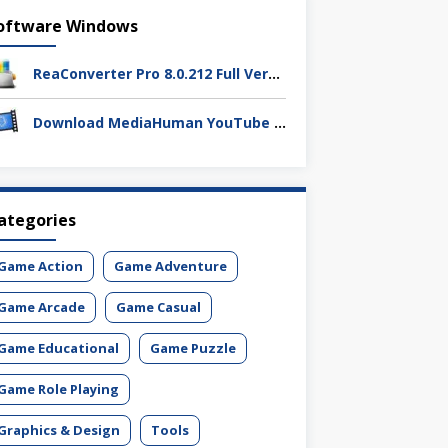
oftware Windows
ReaConverter Pro 8.0.212 Full Version Download – Batch Convert Gambar Super Cepat
Download MediaHuman YouTube Downloader 3.9.19 (1803) Full Activation
ategories
Game Action
Game Adventure
Game Arcade
Game Casual
Game Educational
Game Puzzle
Game Role Playing
Graphics & Design
Tools