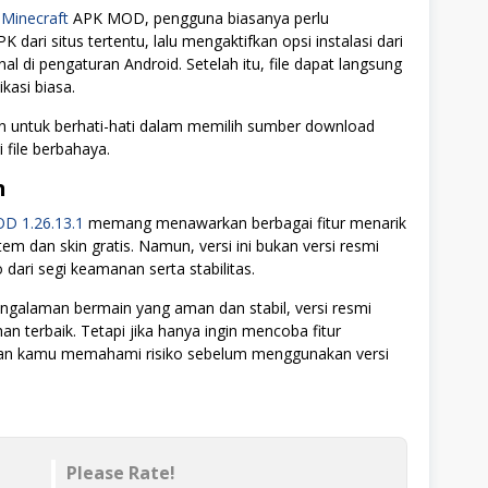
l
Minecraft
APK MOD, pengguna biasanya perlu
 dari situs tertentu, lalu mengaktifkan opsi instalasi dari
al di pengaturan Android. Setelah itu, file dapat langsung
ikasi biasa.
 untuk berhati-hati dalam memilih sumber download
i file berbahaya.
n
D 1.26.13.1
memang menawarkan berbagai fitur menarik
tem dan skin gratis. Namun, versi ini bukan versi resmi
o dari segi keamanan serta stabilitas.
engalaman bermain yang aman dan stabil, versi resmi
han terbaik. Tetapi jika hanya ingin mencoba fitur
kan kamu memahami risiko sebelum menggunakan versi
Please Rate!