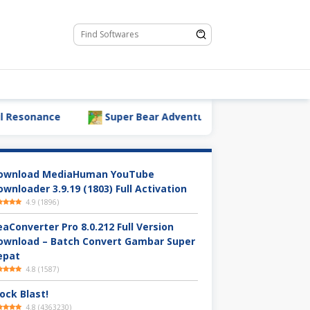
Super Bear Adventure
Download Minecraft A
ownload MediaHuman YouTube
ownloader 3.9.19 (1803) Full Activation
4.9
(
1896
)
eaConverter Pro 8.0.212 Full Version
ownload – Batch Convert Gambar Super
epat
4.8
(
1587
)
ock Blast!
4.8
(
4363230
)