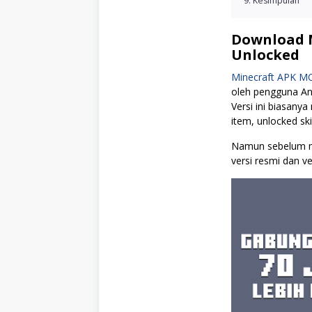
Kesimpulan
Download M
Unlocked
Minecraft APK MO
oleh pengguna And
Versi ini biasany
item, unlocked sk
Namun sebelum m
versi resmi dan ve