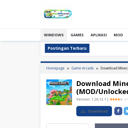
Skip
to
content
WINDOWS
GAMES
APLIKASI
MOD
Postingan Terbaru
Homepage
Game Arcade
Download Minecr
Download Mine
(MOD/Unlocke
Version:
1.26.13.1
|
4.
Download