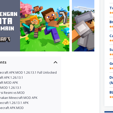
T
B
C
S
ents
G
craft APK MOD 1.26.13.1 Full Unlocked
D
aft APK 1.26.13.1
(
raft MOD APK
t MOD 1.26.13.1
B
si Resmi vs MOD
nakan Minecraft MOD APK
ecraft 1.26.13.1 APK
inecraft APK MOD