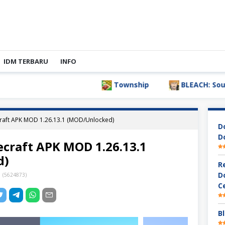
IDM TERBARU
INFO
Township
BLEACH: Soul Resonance
aft APK MOD 1.26.13.1 (MOD/Unlocked)
D
D
craft APK MOD 1.26.13.1
d)
R
D
1
(
5624873
)
C
Bl