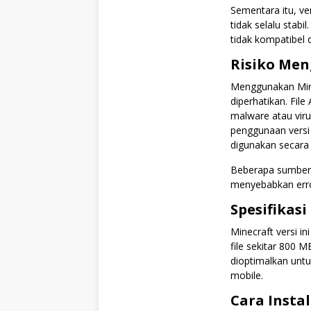
Sementara itu, ve
tidak selalu stab
tidak kompatibel d
Risiko Me
Menggunakan Mine
diperhatikan. Fil
malware atau vir
penggunaan versi
digunakan secara 
Beberapa sumber 
menyebabkan erro
Spesifikasi
Minecraft versi i
file sekitar 800 
dioptimalkan untu
mobile.
Cara Insta