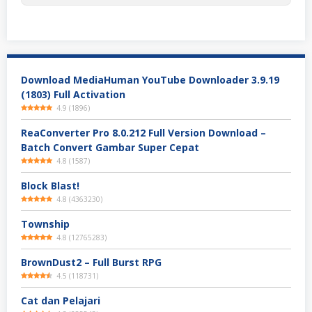
Download MediaHuman YouTube Downloader 3.9.19
(1803) Full Activation
4.9
(
1896
)
ReaConverter Pro 8.0.212 Full Version Download –
Batch Convert Gambar Super Cepat
4.8
(
1587
)
Block Blast!
4.8
(
4363230
)
Township
4.8
(
12765283
)
BrownDust2 – Full Burst RPG
4.5
(
118731
)
Cat dan Pelajari