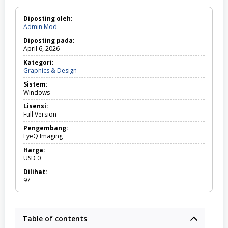
Diposting oleh:
Admin Mod
Diposting pada:
April 6, 2026
Kategori:
Graphics & Design
G
r
Sistem:
a
Windows
p
h
Lisensi:
i
Full Version
c
s
Pengembang:
&
EyeQ Imaging
D
Harga:
e
USD
0
s
i
Dilihat:
g
97
n
Table of contents