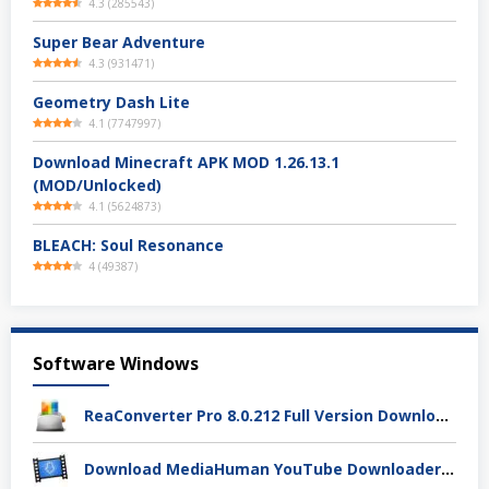
4.3
(
285543
)
Super Bear Adventure
4.3
(
931471
)
Geometry Dash Lite
4.1
(
7747997
)
Download Minecraft APK MOD 1.26.13.1
(MOD/Unlocked)
4.1
(
5624873
)
BLEACH: Soul Resonance
4
(
49387
)
Software Windows
ReaConverter Pro 8.0.212 Full Version Download – Batch Convert Gambar Super Cepat
Download MediaHuman YouTube Downloader 3.9.19 (1803) Full Activation