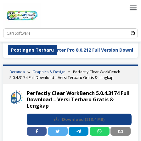
Loncat
ke
konten
)
Postingan Terbaru
ReaConverter Pro 8.0.212 Full Version Download – B
Beranda
Graphics & Design
Perfectly Clear WorkBench
5.0.4.3174 Full Download – Versi Terbaru Gratis & Lengkap
Perfectly Clear WorkBench 5.0.4.3174 Full
Download – Versi Terbaru Gratis &
Lengkap
Download
(
213.4 MB
)