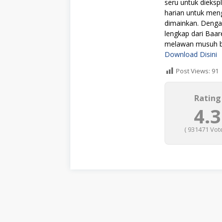
seru untuk dieksp
harian untuk men
dimainkan. Deng
lengkap dari Baa
melawan musuh be
Download Disini
Post Views:
91
Rating
4.3
(
931471
Vote