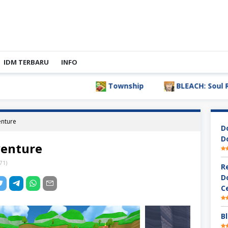
IDM TERBARU
INFO
Township
BLEACH: Soul Reson
enture
D
D
venture
71
)
R
D
C
Bl