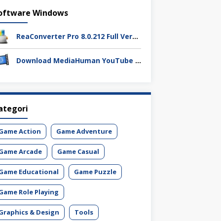
oftware Windows
ReaConverter Pro 8.0.212 Full Version Download – Batch Convert Gambar Super Cepat
Download MediaHuman YouTube Downloader 3.9.19 (1803) Full Activation
ategori
Game Action
Game Adventure
Game Arcade
Game Casual
Game Educational
Game Puzzle
Game Role Playing
Graphics & Design
Tools