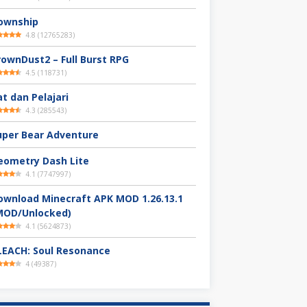
ownship
4.8
(
12765283
)
rownDust2 – Full Burst RPG
4.5
(
118731
)
at dan Pelajari
4.3
(
285543
)
uper Bear Adventure
eometry Dash Lite
4.1
(
7747997
)
ownload Minecraft APK MOD 1.26.13.1
MOD/Unlocked)
4.1
(
5624873
)
LEACH: Soul Resonance
4
(
49387
)