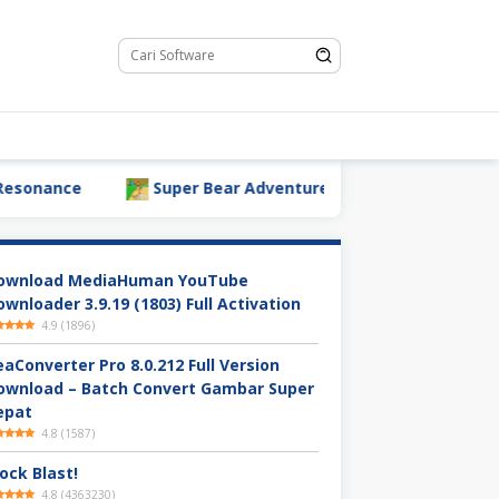
ance
Super Bear Adventure
Download Minecraf
ownload MediaHuman YouTube
ownloader 3.9.19 (1803) Full Activation
4.9
(
1896
)
eaConverter Pro 8.0.212 Full Version
ownload – Batch Convert Gambar Super
epat
4.8
(
1587
)
ock Blast!
4.8
(
4363230
)