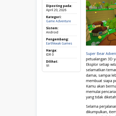
Diposting pada:
April 20, 2026
Kategori:
Game Adventure
G
a
Sistem:
m
Android
e
A
Pengembang:
d
Earthkwak Games
v
e
Harga:
Super Bear Adven
n
IDR
0
t
petualangan 3D ya
Dilihat:
u
Eksplor setiap w
91
r
selamatkan teman
e
damai, sampai le
membuat siapa p
Kamu akan bermai
memulai pencaria
yang tidak diketah
Selama perjalan
dikumpulkan, ite